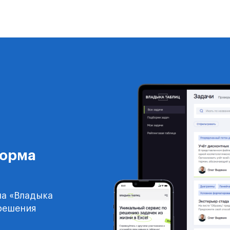
форма
ла «Владыка
 решения