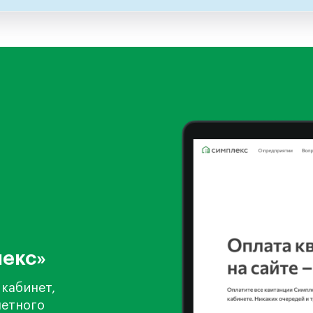
лекс»
 кабинет,
четного