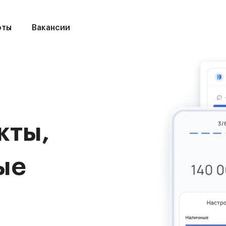
оты
Вакансии
кты,
ые