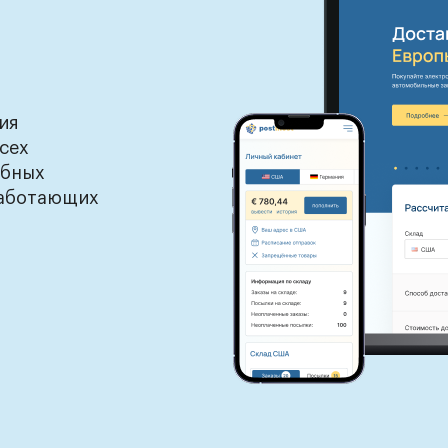
ия
сех
обных
работающих