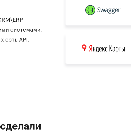
 CRM\ERP
ими системами,
 есть API.
 сделали